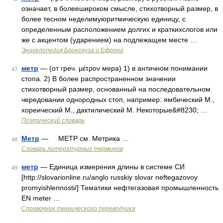
означает, в болеешироком смысле, стихотворный размер, в
более тесном неделимуюритмическую единицу, с
определенным расположением долгих и краткихслогов или
же с акцентом (ударением) на подлежащем месте …
Энциклопедия Брокгауза и Ефрона
метр
— (от греч. μέτρον мера) 1) в античном понимании
47
стопа. 2) В более распространенном значении
стихотворный размер, основанный на последовательном
чередовании однородных стоп, например: ямбический М.,
хореический М., дактилический М. Некоторые&#8230; …
Поэтический словарь
Метр
— МЕТР см. Метрика …
48
Словарь литературных терминов
метр
— Единица измерения длины в системе СИ
49
[http://slovarionline.ru/anglo russkiy slovar neftegazovoy
promyishlennosti/] Тематики нефтегазовая промышленность
EN meter …
Справочник технического переводчика