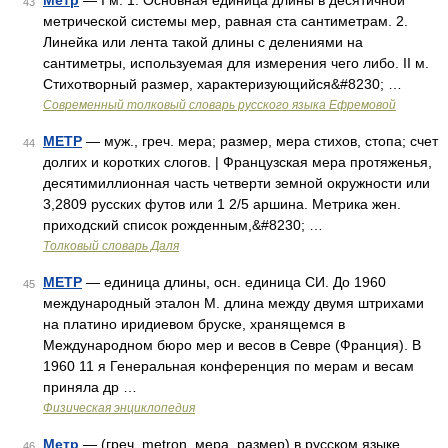
Метр
— I м. 1. Основная единица длины в десятичной
43
метрической системы мер, равная ста сантиметрам. 2.
Линейка или лента такой длины с делениями на
сантиметры, используемая для измерения чего либо. II м.
Стихотворный размер, характеризующийся&#8230; …
Современный толковый словарь русского языка Ефремовой
МЕТР
— муж., греч. мера; размер, мера стихов, стопа; счет
44
долгих и коротких слогов. | Французская мера протяженья,
десятимиллионная часть четверти земной окружности или
3,2809 русских футов или 1 2/5 аршина. Метрика жен.
приходский список рожденным,&#8230; …
Толковый словарь Даля
МЕТР
— единица длины, осн. единица СИ. До 1960
45
международный эталон M. длина между двумя штрихами
на платино иридиевом бруске, хранящемся в
Международном бюро мер и весов в Севре (Франция). В
1960 11 я Генеральная конференция по мерам и весам
приняла др …
Физическая энциклопедия
Метр
— (греч. metron, мера, размер) в русском языке
46