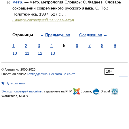
метр.
— метр. метрология Словарь: С. Фадеев. Словарь
50
сокращений современного русского языка. С. Пб.:
Политехника, 1997. 527 с …
Словарь сокращений и аббревиатур
Страницы
←
Предыдущая
Следующая
→
1
2
3
4
5
6
7
8
9
10
11
12
13
© Академик, 2000-2026
18+
Обратная связь:
Техподдержка
,
Реклама на сайте
👣 Путешествия
Экспорт словарей на сайты
, сделанные на PHP,
Joomla,
Drupal,
WordPress, MODx.